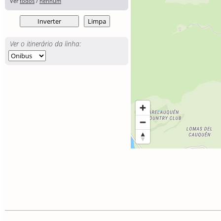
Ver
todos
/
nenhum
Ver o itinerário da linha: