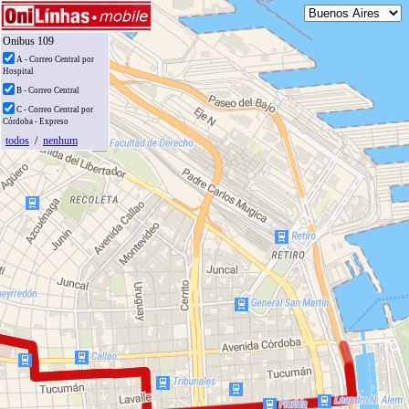
Onibus 109
A - Correo Central por
Hospital
B - Correo Central
C - Correo Central por
Córdoba - Expreso
todos
/
nenhum