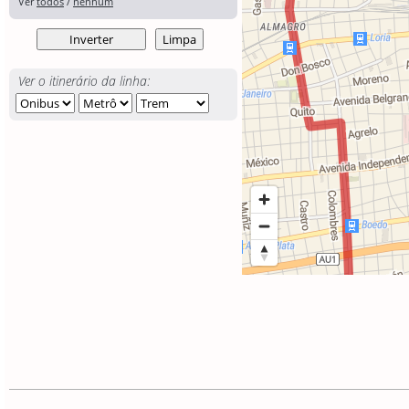
Ver
todos
/
nenhum
Ver o itinerário da linha: