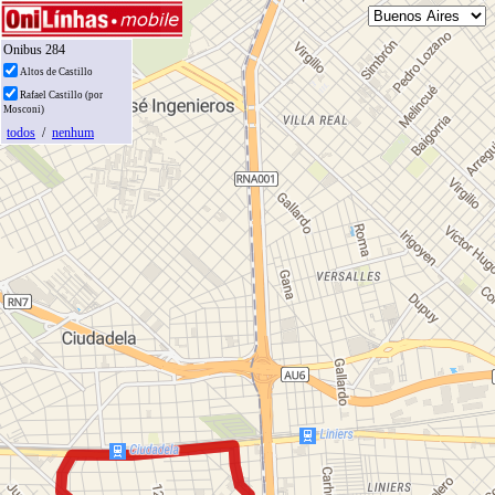
Onibus 284
Altos de Castillo
Rafael Castillo (por
Mosconi)
todos
/
nenhum