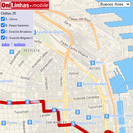
Onibus 29
A - Olivos
B - Parque Sarmiento
C - Estación Rivadavia
D - Estación Belgrano C
todos
/
nenhum