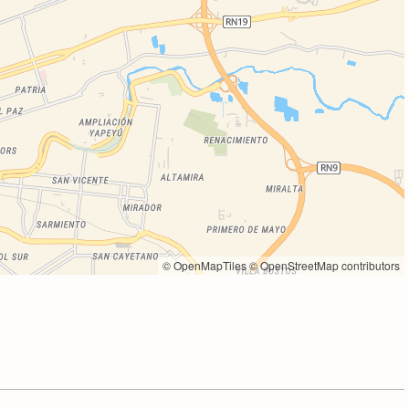
© OpenMapTiles
© OpenStreetMap contributors