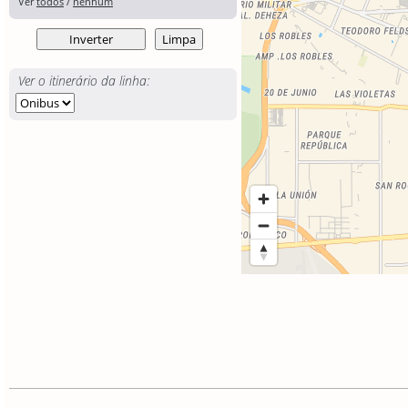
Ver
todos
/
nenhum
Ver o itinerário da linha: