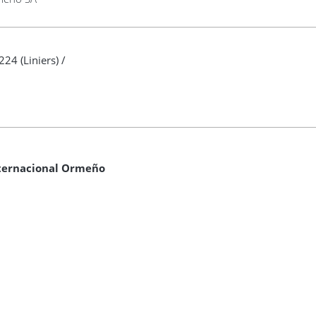
24 (Liniers) /
nternacional Ormeño