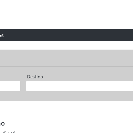
os
Destino
ño
meño SA