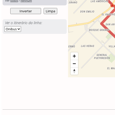
Ver
todos
/
nenhum
Ver o itinerário da linha: