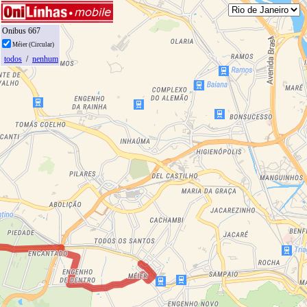
Onibus 667
Méier (Circular)
todos
/
nenhum