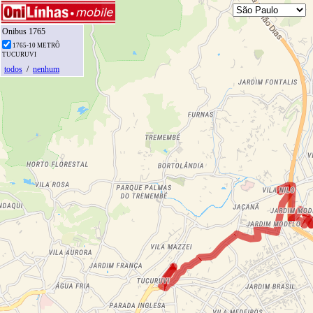
Onibus 1765
1765-10 METRÔ
TUCURUVI
todos
/
nenhum