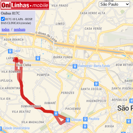
Onibus 817C
817C-10 LAPA - HOSP.
DAS CLINICAS (circular)
todos
/
nenhum