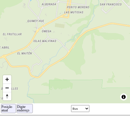
Posição
Digite
atual
endereço